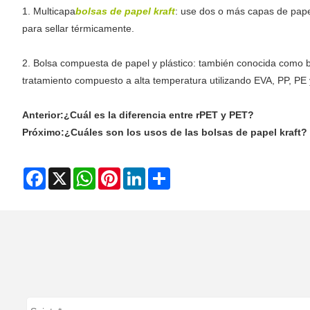
1. Multicapa
bolsas de papel kraft
: use dos o más capas de papel
para sellar térmicamente.
2. Bolsa compuesta de papel y plástico: también conocida como bols
tratamiento compuesto a alta temperatura utilizando EVA, PP, PE y
Anterior:
¿Cuál es la diferencia entre rPET y PET?
Próximo:
¿Cuáles son los usos de las bolsas de papel kraft?
Facebook
X
WhatsApp
Pinterest
LinkedIn
Share