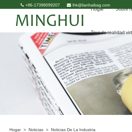
+86-17398099207
lhk@lianhaibag.com
Hogar
Sobre n
Tour de realidad vir
Hogar
>
Noticias
>
Noticias De La Industria