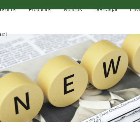
osotros
Productos
Noticias
Descargar
Envi
tual