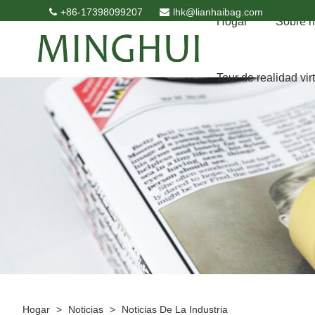
+86-17398099207
lhk@lianhaibag.com
Hogar
Sobre n
Tour de realidad vir
Hogar
>
Noticias
>
Noticias De La Industria