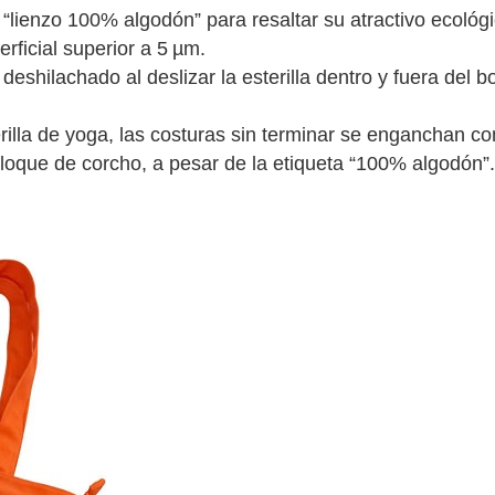
enzo 100% algodón” para resaltar su atractivo ecológic
rficial superior a 5 µm.
shilachado al deslizar la esterilla dentro y fuera del bo
lla de yoga, las costuras sin terminar se enganchan con l
bloque de corcho, a pesar de la etiqueta “100% algodón”.