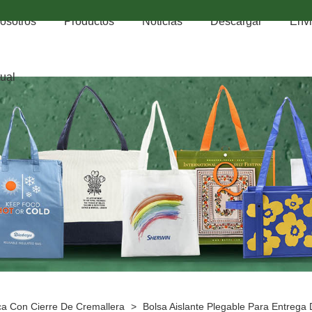
osotros
Productos
Noticias
Descargar
Envi
tual
a Con Cierre De Cremallera
>
Bolsa Aislante Plegable Para Entrega