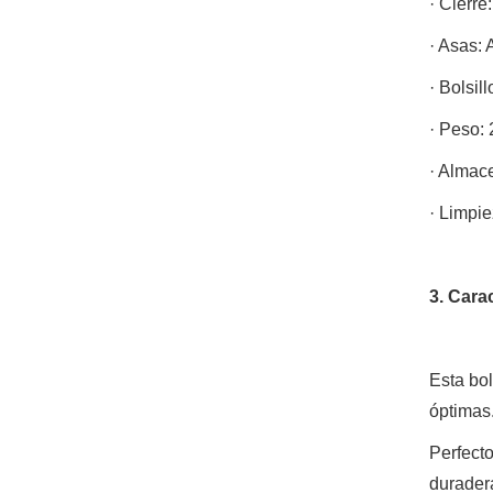
· Cierre
· Asas: 
· Bolsil
· Peso: 
· Almac
· Limpie
3. Cara
Esta bol
óptimas
Perfecto
duradera