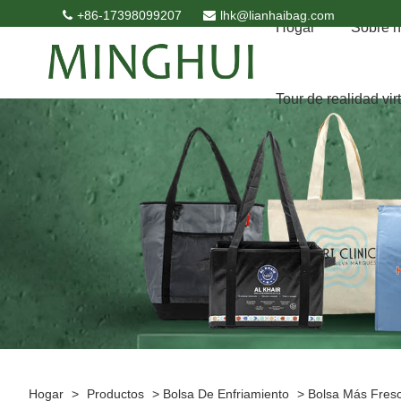
+86-17398099207
lhk@lianhaibag.com
Hogar
Sobre n
Tour de realidad vir
Hogar
>
Productos
>
Bolsa De Enfriamiento
>
Bolsa Más Fresc