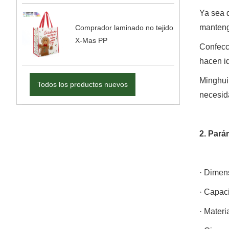
Ya sea q
manteng
Comprador laminado no tejido
X-Mas PP
Confecc
hacen id
Minghui
Todos los productos nuevos
necesid
2. Pará
· Dimens
· Capaci
· Materi