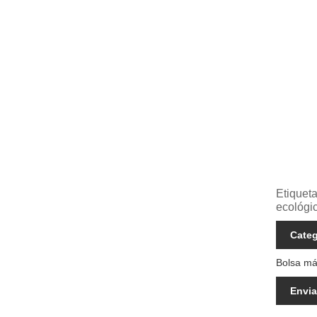
Etiqueta
ecológi
Categ
Bolsa má
Envia