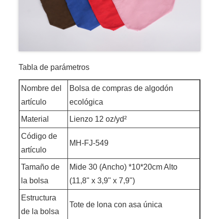
Tabla de parámetros
Nombre del
Bolsa de compras de algodón
artículo
ecológica
Material
Lienzo 12 oz/yd²
Código de
MH-FJ-549
artículo
Tamaño de
Mide 30 (Ancho) *10*20cm Alto
la bolsa
(11,8" x 3,9" x 7,9")
Estructura
Tote de lona con asa única
de la bolsa